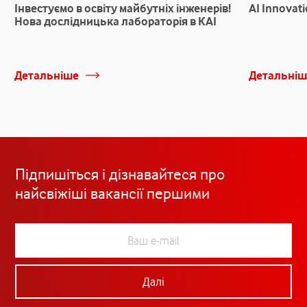
Інвестуємо в освіту майбутніх інженерів!
AI Innovat
Нова дослідницька лабораторія в КАІ
Детальніше
Детальніш
Підпишіться і дізнавайтеся про
найсвіжіші вакансії першими
Далі