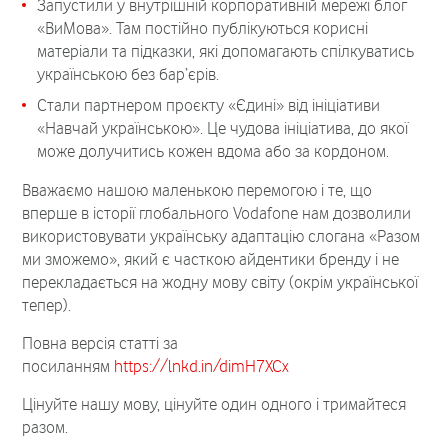
Запустили у внутрішній корпоративній мережі блог
«ВиМова». Там постійно публікуються корисні
матеріали та підказки, які допомагають спілкуватись
українською без бар’єрів.
Стали партнером проєкту «Єдині» від ініціативи
«Навчай українською». Це чудова ініціатива, до якої
може долучитись кожен вдома або за кордоном.
Вважаємо нашою маленькою перемогою і те, що
вперше в історії глобального Vodafone нам дозволили
використовувати українську адаптацію слогана «Разом
ми зможемо», який є часткою айдентики бренду і не
перекладається на жодну мову світу (окрім української
тепер).
Повна версія статті за
посиланням
https://lnkd.in/dimH7XCx
Цінуйте нашу мову, цінуйте один одного і тримайтеся
разом.