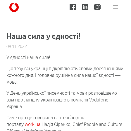
Наша сила у єдності!
09.11.2022
У єдності наша сила!
Цю тезу всі українці підкріплюють своїми досягненнями
кожного дня. І головна рушійна сила нашої єдності —
мова.
У День української писемності та мови розповідаємо
вам про лагідну українізацію в компанії Vodafone
Україна.
Саме про це говорила в інтерв`ю для
порталу
work.ua
Надія Сіренко, Chief People and Culture