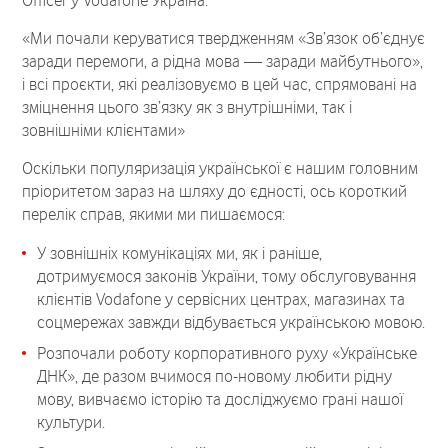
Officer у Vodafone Україна:
«Ми почали керуватися твердженням «Зв’язок об’єднує
заради перемоги, а рідна мова — заради майбутнього»,
і всі проєкти, які реалізовуємо в цей час, спрямовані на
зміцнення цього зв’язку як з внутрішніми, так і
зовнішніми клієнтами»
Оскільки популяризація української є нашим головним
пріоритетом зараз на шляху до єдності, ось короткий
перелік справ, якими ми пишаємося:
У зовнішніх комунікаціях ми, як і раніше,
дотримуємося законів України, тому обслуговування
клієнтів Vodafone у сервісних центрах, магазинах та
соцмережах завжди відбувається українською мовою.
Розпочали роботу корпоративного руху «Українське
ДНК», де разом вчимося по-новому любити рідну
мову, вивчаємо історію та досліджуємо грані нашої
культури.