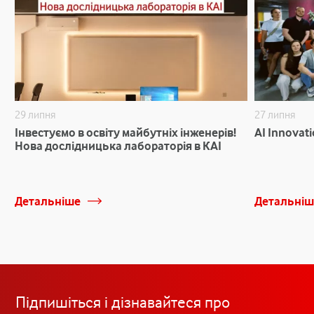
29 липня
27 липня
Інвестуємо в освіту майбутніх інженерів!
AI Innovat
Нова дослідницька лабораторія в КАІ
Детальніше
Детальніш
Підпишіться і дізнавайтеся про