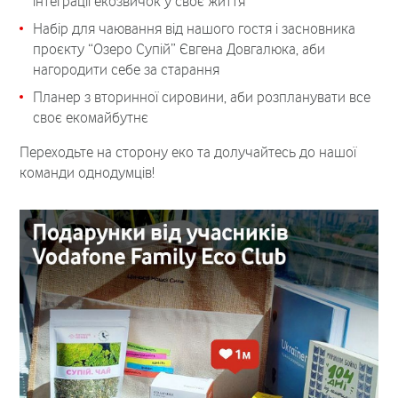
інтеграції екозвичок у своє життя
Набір для чаювання від нашого гостя і засновника
проєкту “Озеро Супій” Євгена Довгалюка, аби
нагородити себе за старання
Планер з вторинної сировини, аби розпланувати все
своє екомайбутнє
Переходьте на сторону еко та долучайтесь до нашої
команди однодумців!