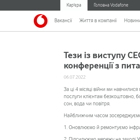
Кар'єра
Головна Vodafone
Вакансії
Життя в компанії
Новин
Тези із виступу C
конференції з пит
06.07.2022
За ці 4 місяці війни ми навчилис
послуги клієнтам безкоштовно, бо 
сон, вода чи повітря.
Найближчим часом зосереджуємо 
1. Оновлюємо й ремонтуємо інфра
2. Підсилюємо мережу на заході У