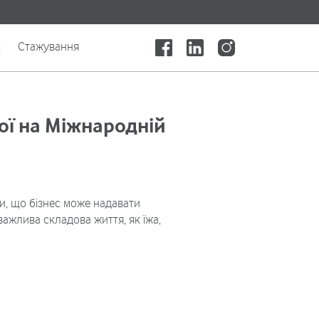
x
Стажування
ої на Міжнародній
ли, що бізнес може надавати
важлива складова життя, як їжа,