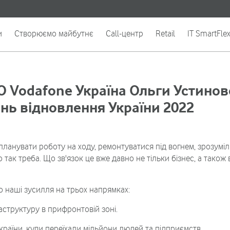
и
Створюємо майбутнє
Call-центр
Retail
IT SmartFle
EO Vodafone Україна Ольги Устинов
ань відновлення України 2022
я планувати роботу на ходу, ремонтуватися під вогнем, зрозумі
так треба. Що зв'язок це вже давно не тільки бізнес, а також 
наші зусилля на трьох напрямках:
структуру в прифронтовій зоні.
країни, куди переїхали мільйони людей та підприємств.