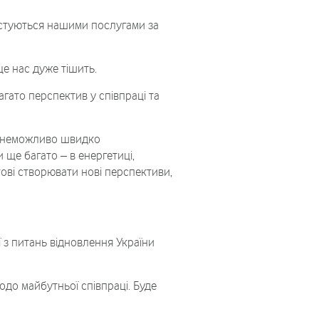
истуються нашими послугами за
е нас дуже тішить.
агато перспектив у співпраці та
ку неможливо швидко
 ще багато – в енергетиці,
отові створювати нові перспективи,
 з питань відновлення України
одо майбутньої співпраці. Буде