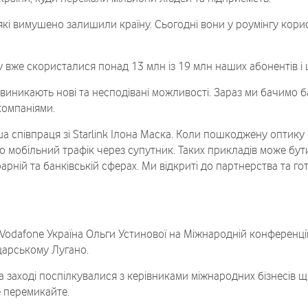
 які вимушено залишили країну. Сьогодні вони у роумінгу кор
вже скористалися понад 13 млн із 19 млн наших абонентів і ц
і виникають нові та несподівані можливості. Зараз ми бачимо б
компаніями.
аша співпраця зі Starlink Ілона Маска. Коли пошкоджену опти
 мобільний трафік через супутник. Таких прикладів може бути
грарній та банківській сферах. Ми відкриті до партнерства та г
Vodafone Україна Ольги Устинової на Міжнародній конференції
царському Лугано.
 заході поспілкувалися з керівниками міжнародних бізнесів щ
е перемикайте.