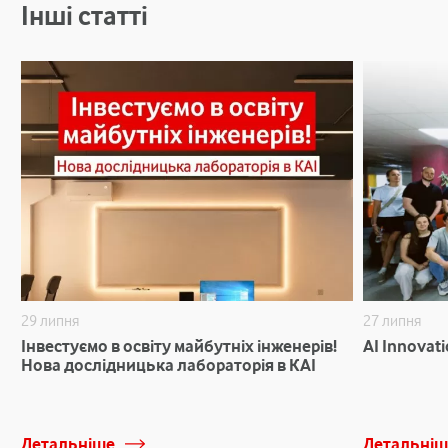
Інші статті
29 липня
27 липня
Інвестуємо в освіту майбутніх інженерів!
AI Innovat
Нова дослідницька лабораторія в КАІ
Детальніше
Детальніш