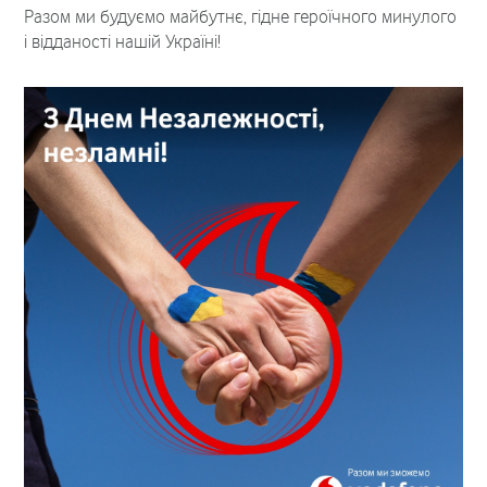
Разом ми будуємо майбутнє, гідне героїчного минулого
і відданості нашій Україні!