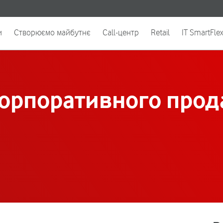
и
Створюємо майбутнє
Call-центр
Retail
IT SmartFle
корпоративного прода