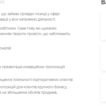
В
023
 що займає провідні позиції у сфері
ації у всіх напрямках діяльності.
вробітники. Саме тому ми шукаємо
ажанням творити проекти, що наближають
налів!
ож презентація комерційних пропозицій
двищення лояльності корпоративних клієнтів
опозицій для клієнтів крупного бізнесу,
х на збільшення обсягів продажів,