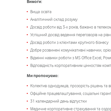
Вимоги:
Вища освіта
Аналітичний склад розуму
Досвід роботи від 3-х років, бажано в телеком
Успішний досвід ведення переговорів на рів
Досвід роботи з клієнтами крупного бізнесу
Добре розвинені комунікативні навички, орієнт
Відмінні навики роботи з MS Office Excel; Pow
Відповідність корпоративним цінностям компа
Ми пропонуємо:
Колектив однодумців, прозорість рішень та ві
Офіційне працевлаштування, соціальні гарант
31 календарний день відпустки
Медичне корпоративне страхування та оздо