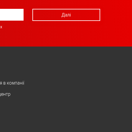
Далі
х
я в компанії
центр