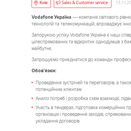
Київ
Sales & Customer service
13.11.2
Vodafone Україна
— компанія світового рівня,
технологій та телекомунікацій, впроваджує іннов
Запорукою успіху Vodafone Україна є наші спі
цілеспрямованих та відкритих однодумців з б
майбутнє.
Запрошуємо приєднатися до команди професіо
Обов’язки:
Проведення зустрічей та переговорів, а так
потенційним клієнтам
Аналіз потреб і розробка схем взаємодії, пі
Участь в тендерах, підготовка комерційних пр
організація і проведення заходів, спрямовани
укладання договорів