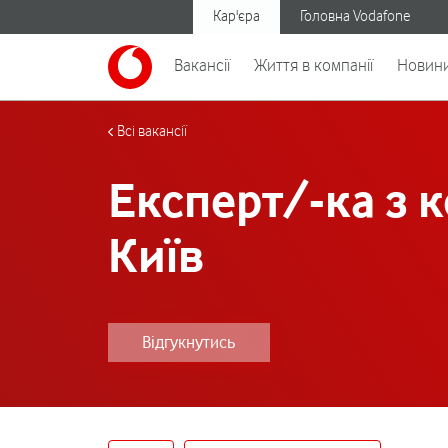
Кар'єра
Головна Vodafone
Вакансії
Життя в компанії
Новин
Всі вакансії
Експерт/-ка з 
Київ
Відгукнутись