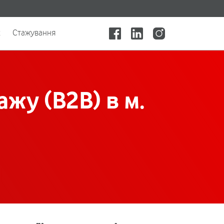
x
Стажування
жу (B2B) в м.