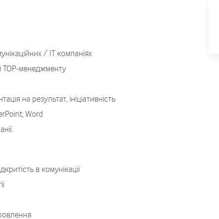
унікаційних / ІТ компаніях
ні ТОР-менеджменту
ація на результат, ініціативність
erPoint; Word
нії.
дкритість в комунікації
ії
ровлення