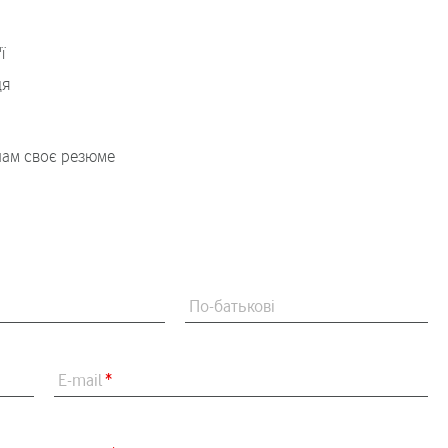
ї
ця
 нам своє резюме
По-батькові
E-mail
*