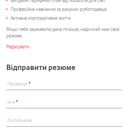
Вигідний тарифний план від Vodafone для сім'ї
Професійне навчання за рахунок роботодавця
Активне корпоративне життя
Якщо тебе зацікавила дана позиція, надсилай нам своє
резюме
Редагувати
Відправити резюме
Прізвище
*
Ім’я
*
По-батькові