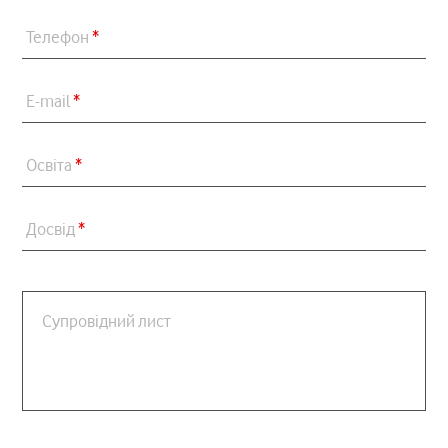
Телефон
*
E-mail
*
Освіта
*
Досвід
*
Супровідний лист