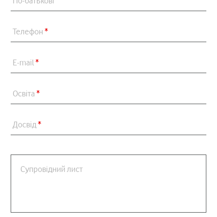
По-батькові
Телефон
*
E-mail
*
Освіта
*
Досвід
*
Супровідний лист