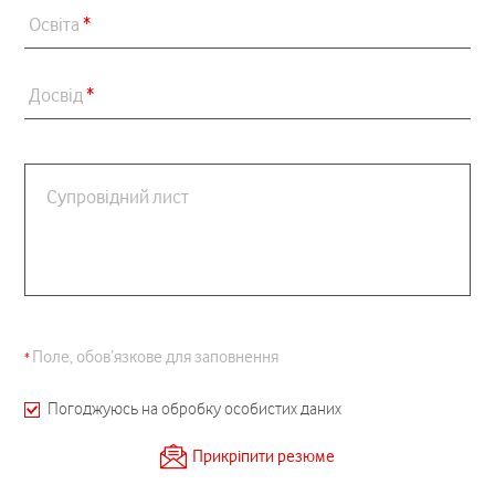
Освіта
*
Досвід
*
Супровідний лист
Поле, обов’язкове для заповнення
Погоджуюсь на обробку особистих даних
Прикріпити резюме