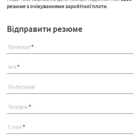
резюме з очікуваннями заробітної плати.
Відправити резюме
Прізвище
*
Ім’я
*
По-батькові
Телефон
*
E-mail
*