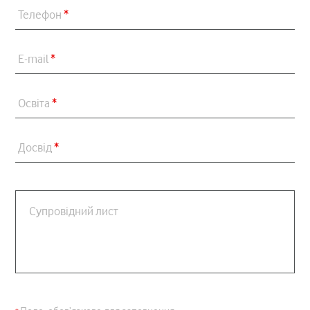
Телефон
*
E-mail
*
Освіта
*
Досвід
*
Супровідний лист