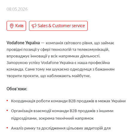
08.05.2026
Київ
Sales & Customer service
Vodafone Україна
— компанія світового рівня, що займає
провідні позиції у сфері технологій та телекомунікацій,
впроваджує інновації у всіх напрямках діяльності.
Запорукою успіху Vodafone Україна є наша професійна
команда. Саме тому ми шукаємо однодумця з бажанням
творити проєкти, що наближають майбутнє.
Обов’язки:
Координація роботи команди B2B продажів в межах України
Організація взаємодії команди B2B продажів з іншими
підрозділами, зокрема технічний напрямок
Аналіз ринку та дослідження цільових авдиторій для