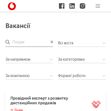
Вакансії
Всі міста
За напрямком
За категоріями
За компанією
Формат роботи
Провідний експерт з розвитку
дистанційних продажів
Львів