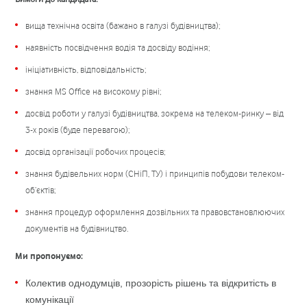
вища технічна освіта (бажано в галузі будівництва);
наявність посвідчення водія та досвіду водіння;
ініціативність, відповідальність;
знання MS Office на високому рівні;
досвід роботи у галузі будівництва, зокрема на телеком-ринку – від
3-х років (буде перевагою);
досвід організації робочих процесів;
знання будівельних норм (СНіП, ТУ) і принципів побудови телеком-
об’єктів;
знання процедур оформлення дозвільних та правовстановлюючих
документів на будівництво.
Ми пропонуємо:
Колектив однодумців, прозорість рішень та відкритість в
комунікації