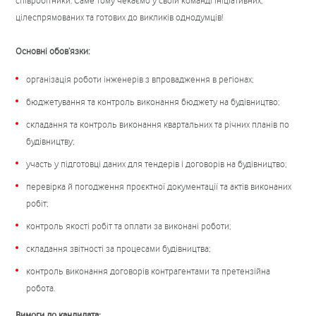
співробітники. Саме тому чекаємо у своїй команді ініціативних,
цілеспрямованих та готових до викликів однодумців!
Основні обов’язки:
організація роботи інженерів з впровадження в регіонах;
бюджетування та контроль виконання бюджету на будівництво;
складання та контроль виконання квартальних та річних планів по
будівництву;
участь у підготовці даних для тендерів і договорів на будівництво;
перевірка й погодження проєктної документації та актів виконаних
робіт;
контроль якості робіт та оплати за виконані роботи;
складання звітності за процесами будівництва;
контроль виконання договорів контрагентами та претензійна
робота.
Вимоги до кандидата: