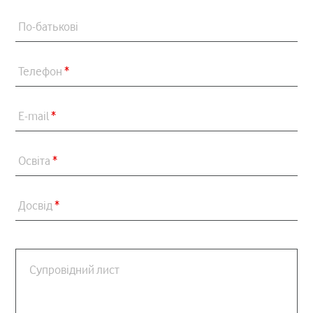
По-батькові
Телефон
*
E-mail
*
Освіта
*
Досвід
*
Супровідний лист