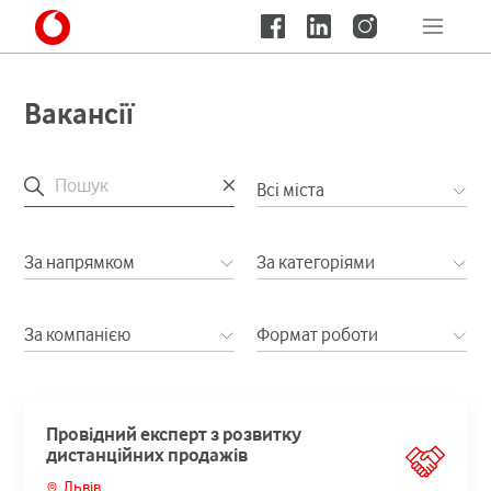
Вакансії
Всі міста
За напрямком
За категоріями
За компанією
Формат роботи
Провідний експерт з розвитку
дистанційних продажів
Львів