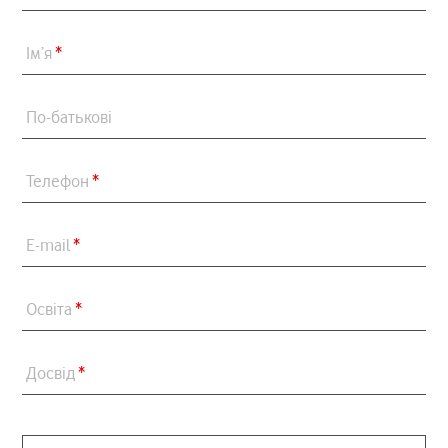
Ім’я
*
По-батькові
Телефон
*
E-mail
*
Освіта
*
Досвід
*