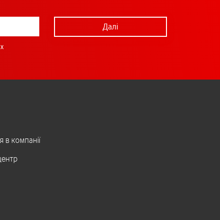
Далі
х
я в компанії
центр