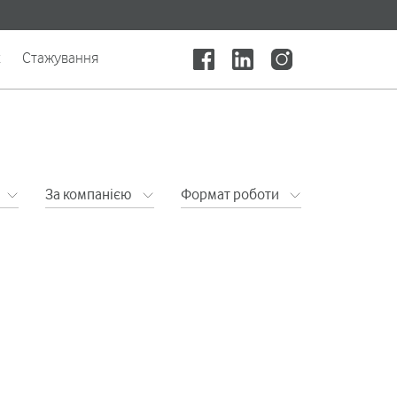
x
Стажування
За компанією
Формат роботи