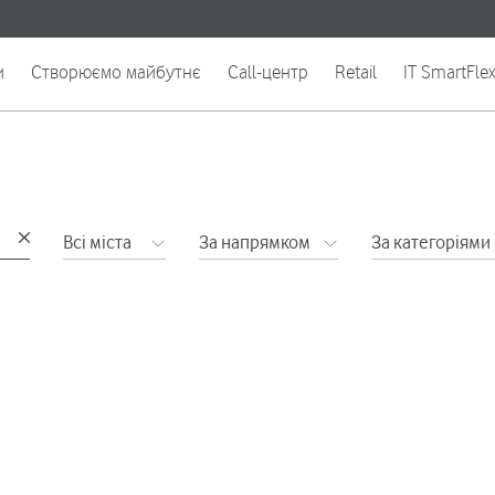
и
Створюємо майбутнє
Call-центр
Retail
IT SmartFle
Всі міста
За напрямком
За категоріями