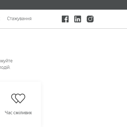
x
Стажування
имуйте
одій.
Час сміливих