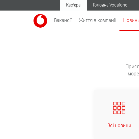
Кар'єра
Головна Vodafone
Вакансії
Життя в компанії
Новин
Приєд
море
Всі новини