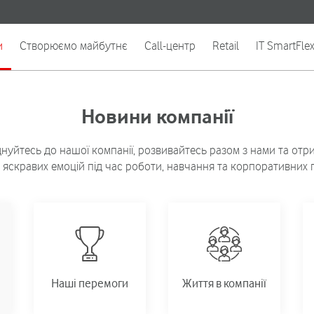
и
Створюємо майбутнє
Call-центр
Retail
IT SmartFle
Новини компанії
нуйтесь до нашої компанії, розвивайтесь разом з нами та отр
 яскравих емоцій під час роботи, навчання та корпоративних п
Наші перемоги
Життя в компанії