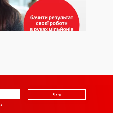
Далі
х