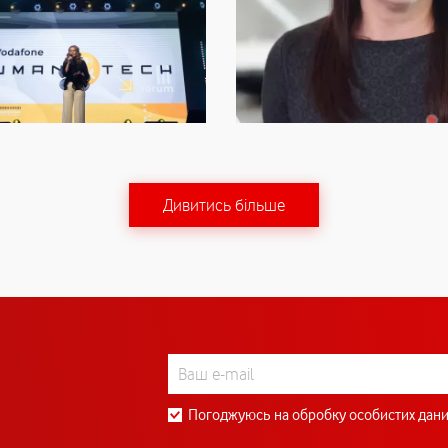
Дивитись більше
Погоджуюсь на обробку особистих дани