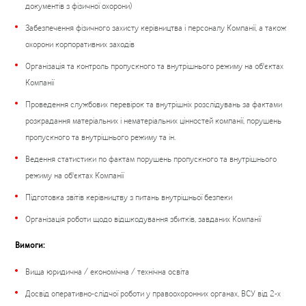
документів з фізичної охорони)
Забезпечення фізичного захисту керівництва і персоналу Компанії, а також
охорони корпоративних заходів
Організація та контроль пропускного та внутрішнього режиму на об'єктах
Компанії
Проведення службових перевірок та внутрішніх розслідувань за фактами
розкрадання матеріальних і нематеріальних цінностей компанії, порушень
пропускного та внутрішнього режиму та ін.
Ведення статистики по фактам порушень пропускного та внутрішнього
режиму на об'єктах Компанії
Підготовка звітів керівництву з питань внутрішньої безпеки
Організація роботи щодо відшкодування збитків, завданих Компанії
Вимоги:
Вища юридична / економічна / технічна освіта
Досвід оперативно-слідчої роботи у правоохоронних органах, ВСУ від 2-х