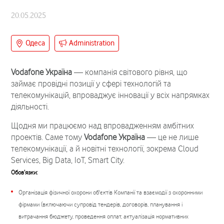
20.05.2025
Одеса
Administration
Vodafone Україна
— компанія світового рівня, що
займає провідні позиції у сфері технологій та
телекомунікацій, впроваджує інновації у всіх напрямках
діяльності.
Щодня ми працюємо над впровадженням амбітних
проектів. Саме тому
Vodafone Україна
— це не лише
телекомунікації, а й новітні технології, зокрема Cloud
Services, Big Data, IoT, Smart City.
Oбов’язки:
Організація фізичної охорони об'єктів Компанії та взаємодії з охоронними
фірмами (включаючи супровід тендерів, договорів, планування і
витрачання бюджету, проведення оплат, актуалізація нормативних