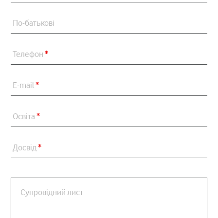
По-батькові
Телефон
*
E-mail
*
Освіта
*
Досвід
*
Супровідний лист