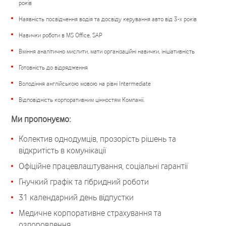
років
Наявність посвідчення водія та досвіду керування авто від 3-х років
Навички роботи в MS Office, SAР
Вміння аналітично мислити, мати організаційні навички, ініціативність
Готовність до відрядження
Володіння англійською мовою на рівні Intermediate
Відповідність корпоративним цінностям Компанії.
Ми пропонуємо:
Колектив однодумців, прозорість рішень та
відкритість в комунікації
Офіційне працевлаштування, соціальні гарантії
Гнучкий графік та гібридний роботи
31 календарний день відпустки
Медичне корпоративне страхування та
оздоровлення