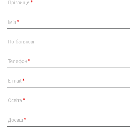
Прізвище
*
Ім’я
*
По-батькові
Телефон
*
E-mail
*
Освіта
*
Досвід
*