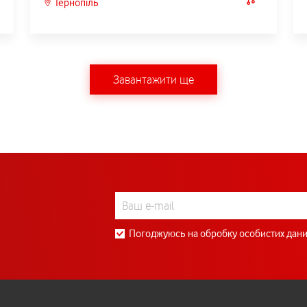
Тернопіль
Завантажити ще
Погоджуюсь на обробку особистих дани