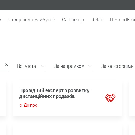
и
Створюємо майбутнє
Call-центр
Retail
IT SmartFle
Всі міста
За напрямком
За категоріями
Провідний експерт з розвитку
дистанційних продажів
Дніпро