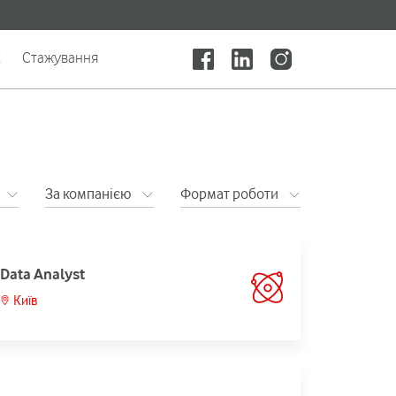
x
Стажування
За компанією
Формат роботи
Data Analyst
Київ