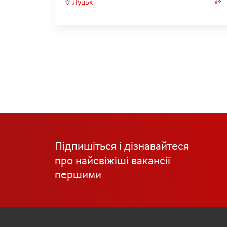
Луцьк
Підпишіться і дізнавайтеся
про найсвіжіші вакансії
першими