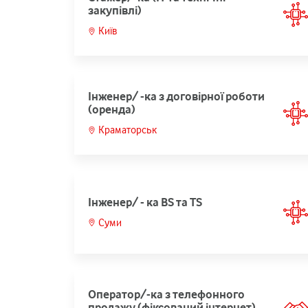
закупівлі)
Київ
Інженер/ -ка з договірної роботи
(оренда)
Краматорськ
Інженер/ - ка BS та TS
Суми
Оператор/-ка з телефонного
продажу (фіксований інтернет)