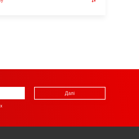
Далі
х