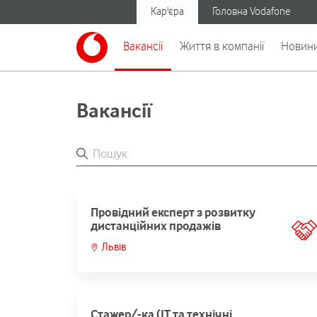
Кар'єра
Головна Vodafone
Вакансії
Життя в компанії
Новин
Вакансії
Провідний експерт з розвитку
дистанційних продажів
Львів
Cтажер/-ка (ІТ та технічні