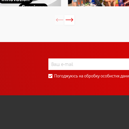
Погоджуюсь на обробку особистих дани