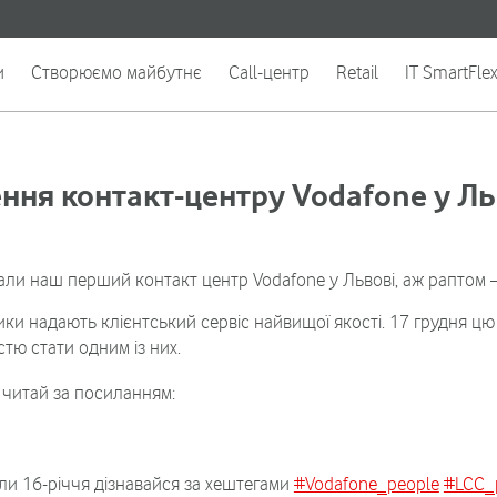
и
Створюємо майбутнє
Call-центр
Retail
IT SmartFle
ння контакт-центру Vodafone у Ль
али наш перший контакт центр Vodafone у Львові, аж раптом —
ники надають клієнтський сервіс найвищої якості. 17 грудня цю
стю стати одним із них.
 читай за посиланням:
али 16-річчя дізнавайся за хештегами
#Vodafone_people
#LCC_