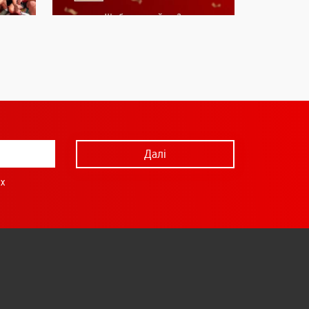
Далі
х