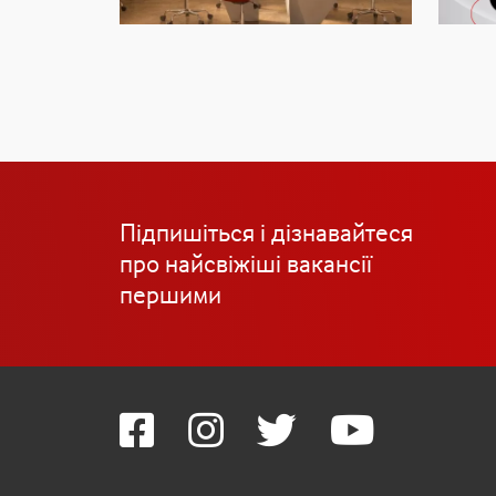
Підпишіться і дізнавайтеся
про найсвіжіші вакансії
першими