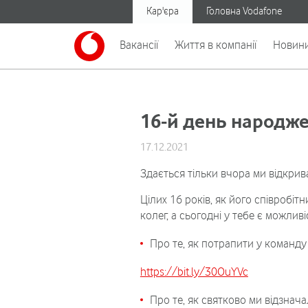
Кар'єра
Головна Vodafone
Вакансії
Життя в компанії
Новин
16-й день народже
17.12.2021
Здається тільки вчора ми відкрив
Цілих 16 років, як його співробіт
колег, а сьогодні у тебе є можливі
Про те, як потрапити у команду
https://bit.ly/30OuYVc
П
ро те, як святково ми відзнач