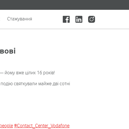
x
Стажування
вові
 йому вже цілих 16 років!
 подію святкували майже дві сотні
people
#Contact_Center_Vodafone
.