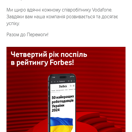
Ми щиро вдячні кожному співробітнику Vodafone.
Завдяки вам наша компанія розвивається та досягає
успіху.
Разом до Перемоги!