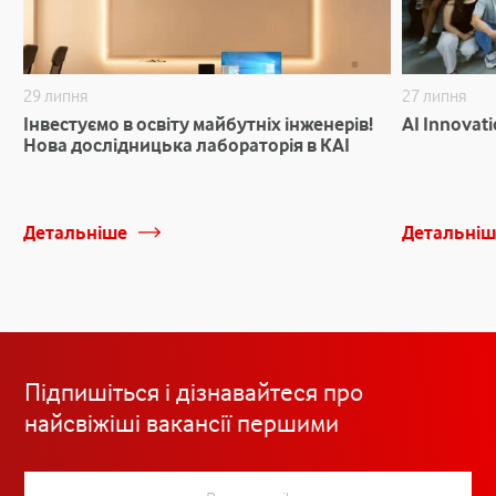
29 липня
27 липня
Інвестуємо в освіту майбутніх інженерів!
AI Innovat
Нова дослідницька лабораторія в КАІ
Детальніше
Детальніш
Підпишіться і дізнавайтеся про
найсвіжіші вакансії першими