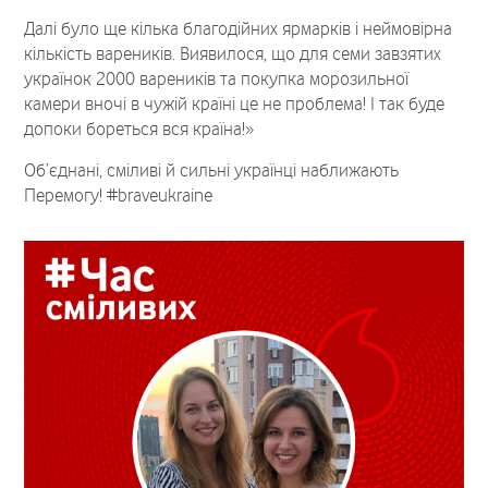
Далі було ще кілька благодійних ярмарків і неймовірна
кількість вареників. Виявилося, що для семи завзятих
українок 2000 вареників та покупка морозильної
камери вночі в чужій країні це не проблема! І так буде
допоки бореться вся країна!»
Об’єднані, сміливі й сильні українці наближають
Перемогу! #braveukraine