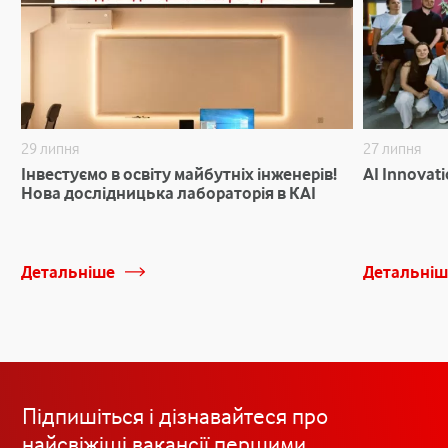
29 липня
27 липня
Інвестуємо в освіту майбутніх інженерів!
AI Innovat
Нова дослідницька лабораторія в КАІ
Детальніше
Детальніш
Підпишіться і дізнавайтеся про
найсвіжіші вакансії першими