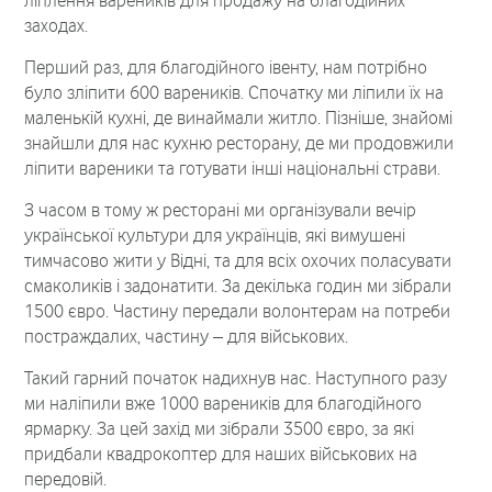
ліплення вареників для продажу на благодійних
заходах.
Перший раз, для благодійного івенту, нам потрібно
було зліпити 600 вареників. Спочатку ми ліпили їх на
маленькій кухні, де винаймали житло. Пізніше, знайомі
знайшли для нас кухню ресторану, де ми продовжили
ліпити вареники та готувати інші національні страви.
З часом в тому ж ресторані ми організували вечір
української культури для українців, які вимушені
тимчасово жити у Відні, та для всіх охочих поласувати
смаколиків і задонатити. За декілька годин ми зібрали
1500 євро. Частину передали волонтерам на потреби
постраждалих, частину – для військових.
Такий гарний початок надихнув нас. Наступного разу
ми наліпили вже 1000 вареників для благодійного
ярмарку. За цей захід ми зібрали 3500 євро, за які
придбали квадрокоптер для наших військових на
передовій.