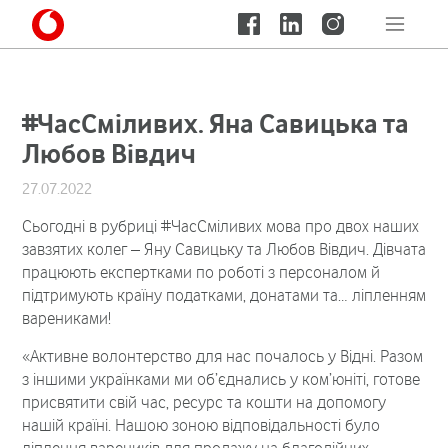
#ЧасСміливих. Яна Савицька та
Любов Вівдич
27.07.2022
Сьогодні в рубриці #ЧасСміливих мова про двох наших
завзятих колег – Яну Савицьку та Любов Вівдич. Дівчата
працюють експертками по роботі з персоналом й
підтримують країну податками, донатами та… ліпленням
варениками!
«Активне волонтерство для нас почалось у Відні. Разом
з іншими українками ми об’єднались у ком’юніті, готове
присвятити свій час, ресурс та кошти на допомогу
нашій країні. Нашою зоною відповідальності було