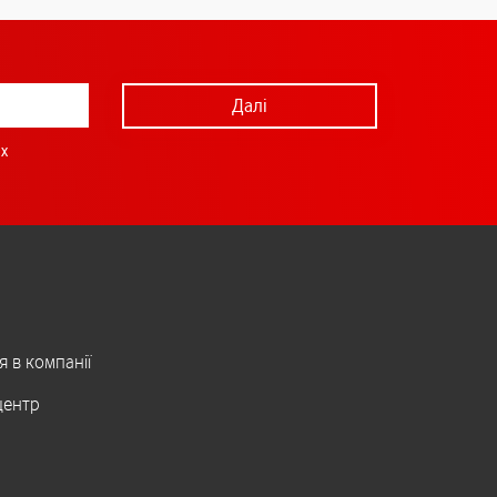
Далі
х
я в компанії
центр