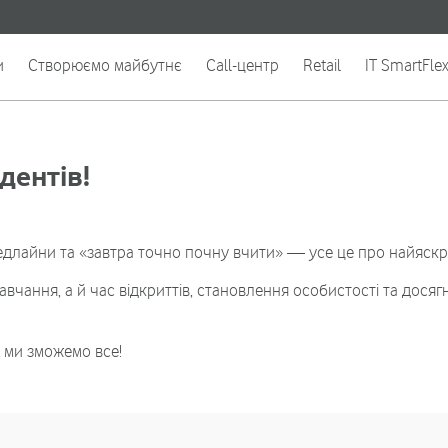
и
Створюємо майбутнє
Call-центр
Retail
IT SmartFle
дентів!
дедлайни та «завтра точно почну вчити» — усе це про найяскр
чання, а й час відкриттів, становлення особистості та досягнен
м ми зможемо все!