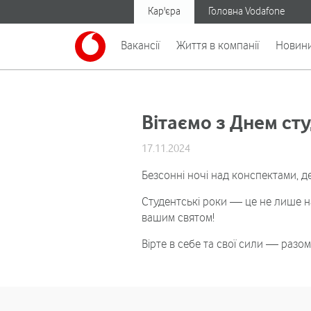
Кар'єра
Головна Vodafone
Вакансії
Життя в компанії
Новин
Вітаємо з Днем сту
17.11.2024
Безсонні ночі над конспектами, 
Студентські роки — це не лише нав
вашим святом!
Вірте в себе та свої сили — разо