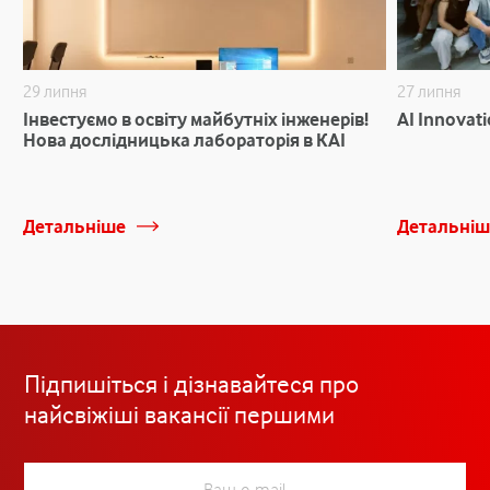
29 липня
27 липня
Інвестуємо в освіту майбутніх інженерів!
AI Innovat
Нова дослідницька лабораторія в КАІ
Детальніше
Детальніш
Підпишіться і дізнавайтеся про
найсвіжіші вакансії першими