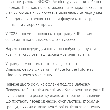
навчання разом з NEQSOL Academy, Львівською бізнес
школою, Школою нового мислення Валерія Пекаря. Та
2022-й рік не тільки поставив наші плани на паузу, але
й кардинально змінив сенси та фокуси мотивації,
ціннісні та лідерські профілі.
У 2023 році ми наповнюємо програму SRP новими
сенсами та поновлюємо офлайн формат.
Наразі наші лідери думають про відбудову галузі та
країни, інтегрують наш досвід у загальні плани.
У цьому нам допомагають кращі експерти.
Співпрацюємо з Ukrainian Institute for the Future та
Школою нового мислення.
Навесні цього року на офлайн подіях з Валерієм
Пекарем та Анатолієм Амеліним обговорювали стратегії
відновлення та розвитку економіки країни та виклики,
що постають перед бізнесом, суспільством, глобальні
тренди, з якими стикнеться Україна після завершення