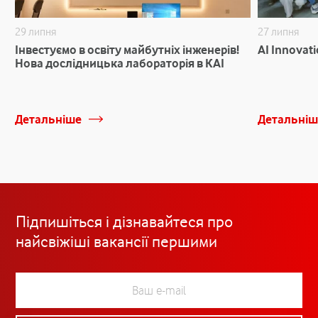
29 липня
27 липня
Інвестуємо в освіту майбутніх інженерів!
AI Innovat
Нова дослідницька лабораторія в КАІ
Детальніше
Детальніш
Підпишіться і дізнавайтеся про
найсвіжіші вакансії першими