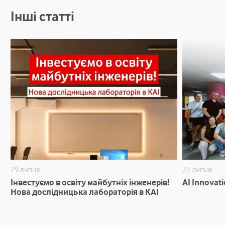
Інші статті
29 липня
27 липня
Інвестуємо в освіту майбутніх інженерів!
AI Innovat
Нова дослідницька лабораторія в КАІ