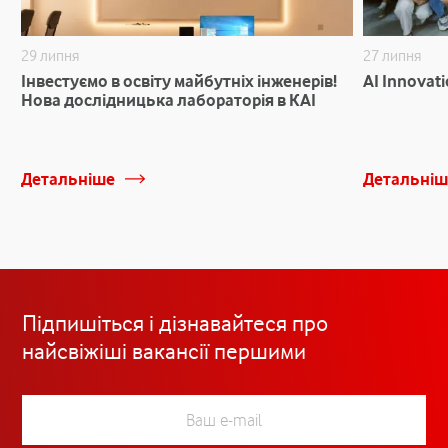
29 липня
27 липня
Інвестуємо в освіту майбутніх інженерів!
AI Innovat
Нова дослідницька лабораторія в КАІ
Детальніше
Детальніш
Підпишіться і дізнавайтеся про
найсвіжіші вакансії першими