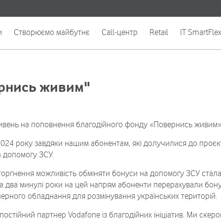
и
Створюємо майбутнє
Call-центр
Retail
IT SmartFle
ернись живим"
ривень на поповнення благодійного фонду «Повернись живим»
 2024 року завдяки нашим абонентам, які долучилися до проєк
 допомогу ЗСУ.
торгнення можливість обміняти бонуси на допомогу ЗСУ стал
за два минулі роки на цей напрям абоненти перерахували бонус
перного обладнання для розмінування українських територій.
остійний партнер Vodafone із благодійних ініціатив. Ми скер