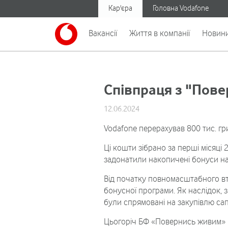
Кар'єра
Головна Vodafone
Вакансії
Життя в компанії
Новин
Співпраця з "Пов
12.06.2024
Vodafone перерахував 800 тис. г
Ці кошти зібрано за перші місяці
задонатили накопичені бонуси на
Від початку повномасштабного в
бонусної програми. Як наслідок, 
були спрямовані на закупівлю са
Цьогоріч БФ «Повернись живим» п