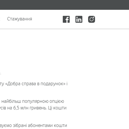
x
Стажування
.
ту «Добра справа в подарунок» і
а найбільш популярною опцією
ів на 6,5 млн гривень. Ці кошти
овуємо зібрані абонентами кошти