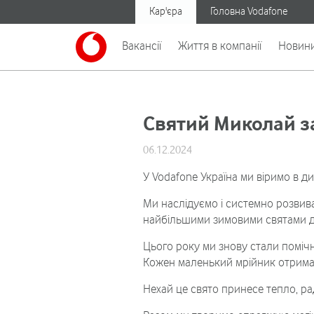
Кар'єра
Головна Vodafone
Вакансії
Життя в компанії
Новин
Святий Миколай за
06.12.2024
У Vodafone Україна ми віримо в д
Ми наслідуємо і системно розвива
найбільшими зимовими святами д
Цього року ми знову стали поміч
Кожен маленький мрійник отримає
Нехай це свято принесе тепло, ра