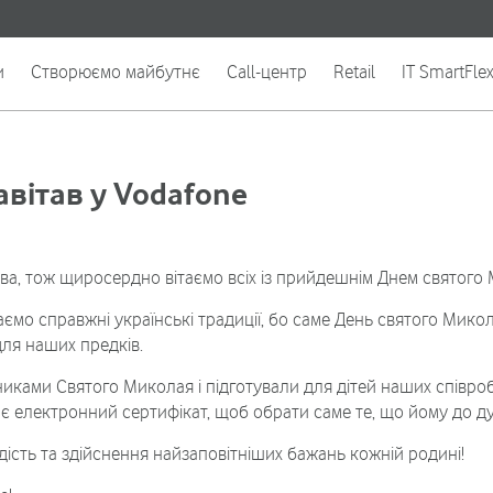
и
Створюємо майбутнє
Call-центр
Retail
IT SmartFle
вітав у Vodafone
ива, тож щиросердно вітаємо всіх із прийдешнім Днем святого
ємо справжні українські традиції, бо саме День святого Мико
ля наших предків.
никами Святого Миколая і підготували для дітей наших співро
 електронний сертифікат, щоб обрати саме те, що йому до ду
дість та здійснення найзаповітніших бажань кожній родині!