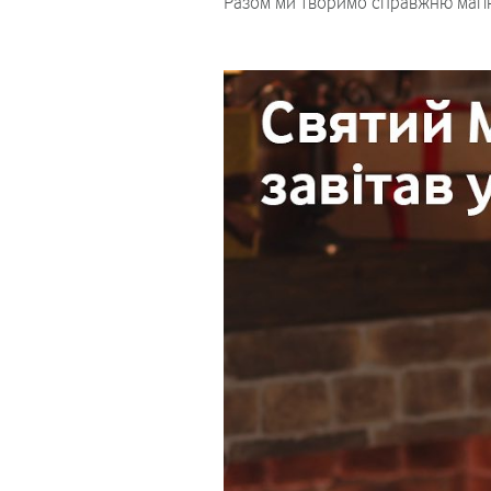
Разом ми творимо справжню магі