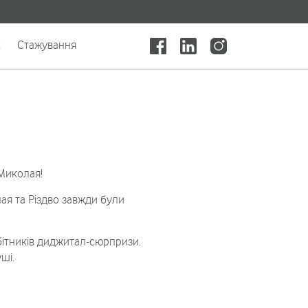
x
Стажування
 Миколая!
лая та Різдво завжди були
бітників диджитал-сюрпризи.
ші.