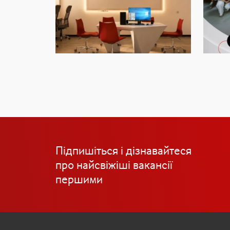
Підпишіться і дізнавайтеся
про найсвіжіші вакансії
першими