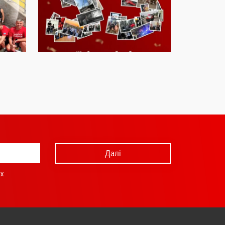
Далі
х