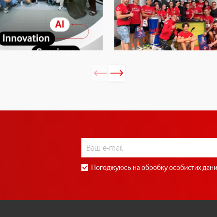
Погоджуюсь на обробку особистих дани