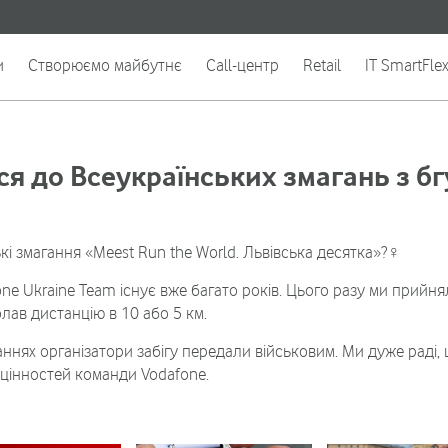
и
Створюємо майбутнє
Call-центр
Retail
IT SmartFle
я до Всеукраїнських змагань з бг
і змагання «Meest Run the World. Львівська десятка»?‍♀️
e Ukraine Team існує вже багато років. Цього разу ми прийнял
лав дистанцію в 10 або 5 км.
ганнях організатори забігу передали військовим. Ми дуже раді,
цінностей команди Vodafone.