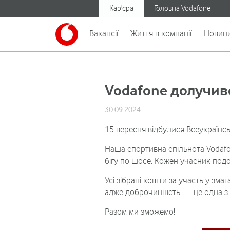
Кар'єра
Головна Vodafone
Вакансії
Життя в компанії
Новин
Vodafone долучивс
30.09.2024
15 вересня відбулися Всеукраїнськ
Наша спортивна спільнота Vodafon
бігу по шосе. Кожен учасник подо
Усі зібрані кошти за участь у зма
адже доброчинність — це одна з 
Разом ми зможемо!