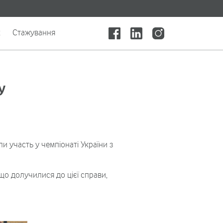
x
Стажування
у
и участь у чемпіонаті України з
 що долучилися до цієї справи,