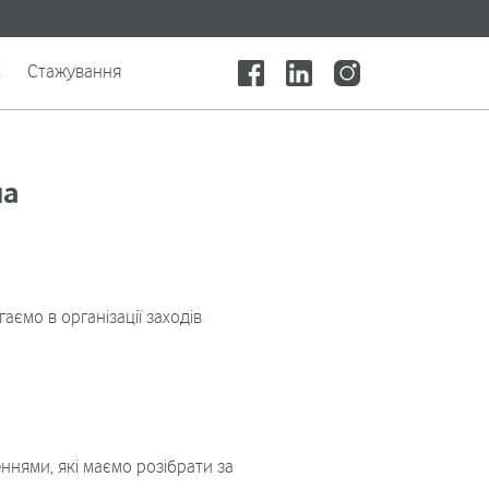
x
Стажування
на
ємо в організації заходів
ннями, які маємо розібрати за