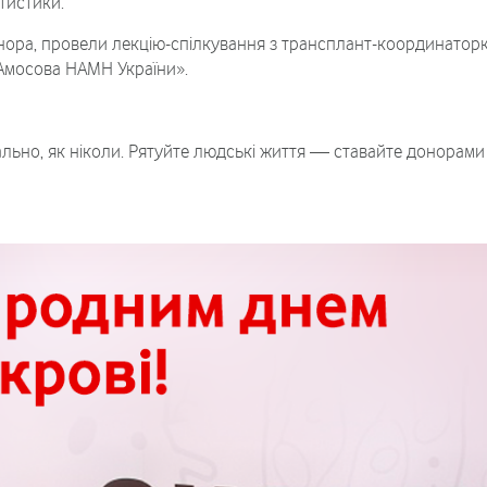
тистики.
нора, провели лекцію-спілкування з трансплант-координатор
. Амосова НАМН України».
льно, як ніколи. Рятуйте людські життя — ставайте донорами к