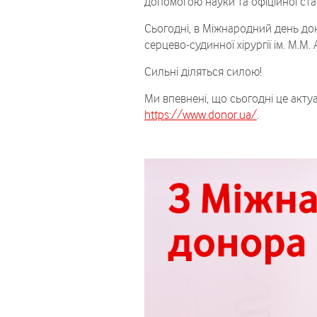
допомогою науки та офіційної ста
Сьогодні, в Міжнародний день до
серцево-судинної хірургії ім. М.М
Сильні діляться силою!
Ми впевнені, що сьогодні це актуа
https://www.donor.ua/
.