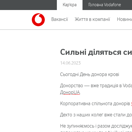
Кар'єра
Головна Vodafone
Вакансії
Життя в компанії
Новин
Сильні діляться с
14.06.2023
Сьогодні День донора крові
Донорство — вже традиція в Vodaf
ДонорUA
.
Корпоративна спільнота донорів
Дехто з наших колег вже стали до
Не зупиняємось і разом досліджує