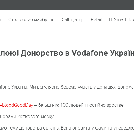
и
Створюємо майбутнє
Call-центр
Retail
IT SmartFle
илою! Донорство в Vodafone Украї
one Україна. Ми регулярно беремо участь у донаціях, допомага
#BloodGoodDay
– більш ніж 100 людей і постійно зростає.
норами кісткового мозку.
мо тему донорства органів. Вона оповита міфами та упередже