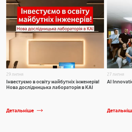
29 липня
27 липня
Інвестуємо в освіту майбутніх інженерів!
AI Innovat
Нова дослідницька лабораторія в КАІ
Детальніше
Детальніш