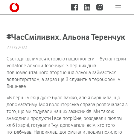
#ЧасСміливих. Альона Теренчук
27.03.2023
Сьогодні ділимося історією нашої колеги – бухгалтерки
Vodafone Альони Теренчук. З перших днів
повномасштабного вторгнення Альона займається
волонтерством, а зараз ще й служить в теробороні м.
Вишневе.
«В перші місяці дуже було важко, але я вирішила, що
допомагатиму. Моя волонтерська справа розпочалася з
того, що ми годували наших захисників. Ми також
знаходили продукти і все потрібне, роздавали людям
хліб і харчі, готували їжу, допомагали всім, хто того
потребував. Наприклад, допомагали людям похилого