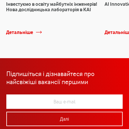
Інвестуємо в освіту майбутніх інженерів!
AI Innovat
Нова дослідницька лабораторія в КАІ
Детальніше
Детальніш
Підпишіться і дізнавайтеся про
найсвіжіші вакансії першими
Далі