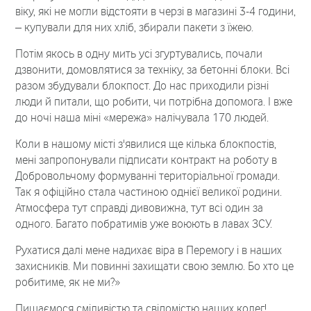
віку, які не могли відстояти в черзі в магазині 3-4 години,
– купували для них хліб, збирали пакети з їжею.
Потім якось в одну мить усі згуртувались, почали
дзвонити, домовлятися за техніку, за бетонні блоки. Всі
разом збудували блокпост. До нас приходили різні
люди й питали, що робити, чи потрібна допомога. І вже
до ночі наша міні «мережа» налічувала 170 людей.
Коли в нашому місті з'явилися ще кілька блокпостів,
мені запропонували підписати контракт на роботу в
Добровольчому формуванні територіальної громади.
Так я офіційно стала частиною однієї великої родини.
Атмосфера тут справді дивовижна, тут всі один за
одного. Багато побратимів уже воюють в лавах ЗСУ.
Рухатися далі мене надихає віра в Перемогу і в наших
захисників. Ми повинні захищати свою землю. Бо хто це
робитиме, як не ми?»
Пишаємося сміливістю та свідомістю наших колег!