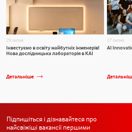
29 липня
27 липня
Інвестуємо в освіту майбутніх інженерів!
AI Innovat
Нова дослідницька лабораторія в КАІ
Детальніше
Детальніш
Підпишіться і дізнавайтеся про
найсвіжіші вакансії першими